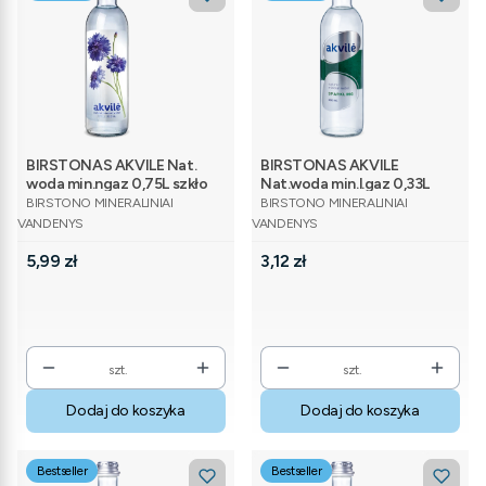
BIRSTONAS AKVILE Nat.
BIRSTONAS AKVILE
woda min.ngaz 0,75L szkło
Nat.woda min.l.gaz 0,33L
PRODUCENT
PRODUCENT
szkło
BIRSTONO MINERALINIAI
BIRSTONO MINERALINIAI
VANDENYS
VANDENYS
Cena
Cena
5,99 zł
3,12 zł
szt.
szt.
Dodaj do koszyka
Dodaj do koszyka
Bestseller
Bestseller