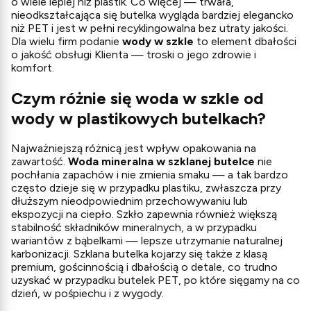
o wiele lepiej niż plastik. Co więcej — trwała,
nieodkształcająca się butelka wygląda bardziej elegancko
niż PET i jest w pełni recyklingowalna bez utraty jakości.
Dla wielu firm podanie
wody w szkle
to element dbałości
o jakość obsługi Klienta — troski o jego zdrowie i
komfort.
Czym różnie się woda w szkle od
wody w plastikowych butelkach?
Najważniejszą różnicą jest wpływ opakowania na
zawartość.
Woda mineralna w szklanej butelce
nie
pochłania zapachów i nie zmienia smaku — a tak bardzo
często dzieje się w przypadku plastiku, zwłaszcza przy
dłuższym nieodpowiednim przechowywaniu lub
ekspozycji na ciepło. Szkło zapewnia również większą
stabilność składników mineralnych, a w przypadku
wariantów z bąbelkami — lepsze utrzymanie naturalnej
karbonizacji. Szklana butelka kojarzy się także z klasą
premium, gościnnością i dbałością o detale, co trudno
uzyskać w przypadku butelek PET, po które sięgamy na co
dzień, w pośpiechu i z wygody.