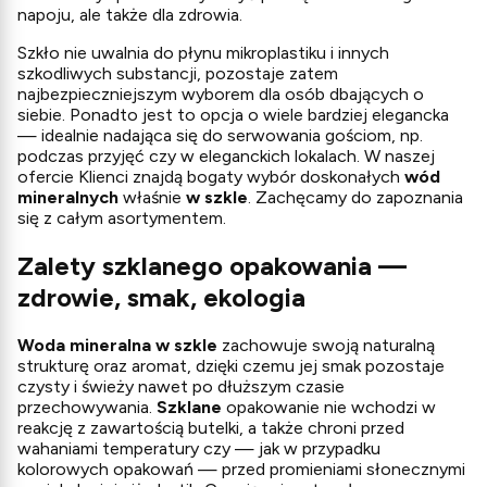
napoju, ale także dla zdrowia.
Szkło nie uwalnia do płynu mikroplastiku i innych
szkodliwych substancji, pozostaje zatem
najbezpieczniejszym wyborem dla osób dbających o
siebie. Ponadto jest to opcja o wiele bardziej elegancka
— idealnie nadająca się do serwowania gościom, np.
podczas przyjęć czy w eleganckich lokalach. W naszej
ofercie Klienci znajdą bogaty wybór doskonałych
wód
mineralnych
właśnie
w szkle
. Zachęcamy do zapoznania
się z całym asortymentem.
Zalety szklanego opakowania —
zdrowie, smak, ekologia
Woda mineralna w szkle
zachowuje swoją naturalną
strukturę oraz aromat, dzięki czemu jej smak pozostaje
czysty i świeży nawet po dłuższym czasie
przechowywania.
Szklane
opakowanie nie wchodzi w
reakcję z zawartością butelki, a także chroni przed
wahaniami temperatury czy — jak w przypadku
kolorowych opakowań — przed promieniami słonecznymi