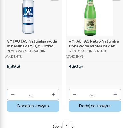
VYTAUTAS Naturalna woda
VYTAUTAS Retro Naturalna
mineralna gaz. 0,75L szkło
słona woda mineralna gaz.
PRODUCENT
PRODUCENT
0,5L szkło
BIRSTONO MINERALINIAI
BIRSTONO MINERALINIAI
VANDENYS
VANDENYS
Cena
Cena
5,99 zł
4,50 zł
szt.
szt.
Dodaj do koszyka
Dodaj do koszyka
Strona
z 1