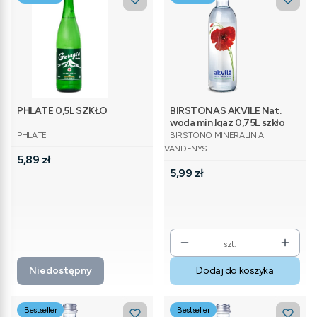
PHLATE 0,5L SZKŁO
BIRSTONAS AKVILE Nat.
woda min.lgaz 0,75L szkło
PRODUCENT
PRODUCENT
PHLATE
BIRSTONO MINERALINIAI
VANDENYS
Cena
5,89 zł
Cena
5,99 zł
szt.
Niedostępny
Dodaj do koszyka
Bestseller
Bestseller