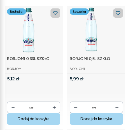
Bestseller
Bestseller
BORJOMI 0,33L SZKŁO
BORJOMI 0,5L SZKŁO
PRODUCENT
PRODUCENT
BORJOMI
BORJOMI
Cena
Cena
5,12 zł
5,99 zł
szt.
szt.
Dodaj do koszyka
Dodaj do koszyka