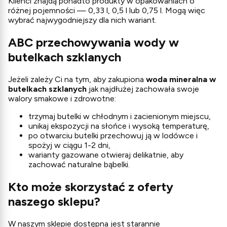
Klienci znajdą ponadto produkty w opakowaniach o
różnej pojemności — 0,33 l, 0,5 l lub 0,75 l. Mogą więc
wybrać najwygodniejszy dla nich wariant.
ABC przechowywania wody w
butelkach szklanych
Jeżeli zależy Ci na tym, aby zakupiona
woda mineralna w
butelkach szklanych
jak najdłużej zachowała swoje
walory smakowe i zdrowotne:
trzymaj butelki w chłodnym i zacienionym miejscu,
unikaj ekspozycji na słońce i wysoką temperaturę,
po otwarciu butelki przechowuj ją w lodówce i
spożyj w ciągu 1-2 dni,
warianty gazowane otwieraj delikatnie, aby
zachować naturalne bąbelki.
Kto może skorzystać z oferty
naszego sklepu?
W naszym sklepie dostępna jest starannie