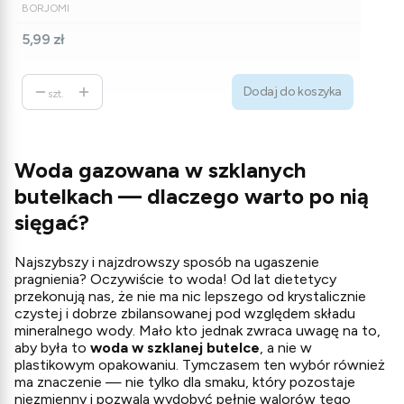
PRODUCENT
BORJOMI
Cena
5,99 zł
Dodaj do koszyka
szt.
Woda gazowana w szklanych
butelkach — dlaczego warto po nią
sięgać?
Najszybszy i najzdrowszy sposób na ugaszenie
pragnienia? Oczywiście to woda! Od lat dietetycy
przekonują nas, że nie ma nic lepszego od krystalicznie
czystej i dobrze zbilansowanej pod względem składu
mineralnego wody. Mało kto jednak zwraca uwagę na to,
aby była to
woda w szklanej butelce
, a nie w
plastikowym opakowaniu. Tymczasem ten wybór również
ma znaczenie — nie tylko dla smaku, który pozostaje
niezmienny i pozwala wydobyć pełnię walorów tego