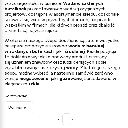
w szczególności w biznesie.
Woda w szklanych
butelkach
przygotowanych według oryginalnych
projektów, dostępna w asortymencie sklepu, doskonale
sprawdzi się więc w prywatnych domach, ale przede
wszystkim w firmach, dla których prestiż oraz dbałość
o klienta są najważniejsze.
W ofercie naszego sklepu dostępne są zatem wszystkie
najlepsze propozycje zarówno
wody mineralnej
w szklanych butelkach
, jak i
źródlanej
. Każda pozycja
to dokładnie wyselekcjonowany produkt cieszący
się uznaniem znawców oraz ludzi ceniących sobie
wysublimowany smak czystej
wody
. Z katalogu naszego
sklepu można wybrać, a następnie zamówić zarówno
wersje
niegazowane
, jak i
gazowane
, sprzedawane
w
eleganckim
szkle
.
Lista produktów
Sortowanie:
Domyślne
Strona
z 1