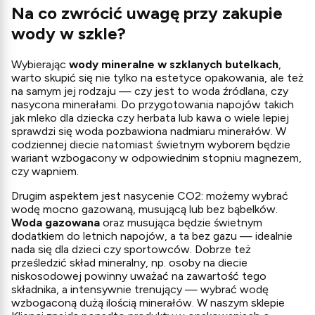
Na co zwrócić uwagę przy zakupie
wody w szkle?
Wybierając
wody mineralne w szklanych butelkach
,
warto skupić się nie tylko na estetyce opakowania, ale też
na samym jej rodzaju — czy jest to woda źródlana, czy
nasycona minerałami. Do przygotowania napojów takich
jak mleko dla dziecka czy herbata lub kawa o wiele lepiej
sprawdzi się woda pozbawiona nadmiaru minerałów. W
codziennej diecie natomiast świetnym wyborem będzie
wariant wzbogacony w odpowiednim stopniu magnezem,
czy wapniem.
Drugim aspektem jest nasycenie CO2: możemy wybrać
wodę mocno gazowaną, musującą lub bez bąbelków.
Woda gazowana
oraz musująca będzie świetnym
dodatkiem do letnich napojów, a ta bez gazu — idealnie
nada się dla dzieci czy sportowców. Dobrze też
prześledzić skład mineralny, np. osoby na diecie
niskosodowej powinny uważać na zawartość tego
składnika, a intensywnie trenujący — wybrać wodę
wzbogaconą dużą ilością minerałów. W naszym sklepie