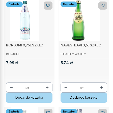
Bestseller
Bestseller
BORJOMI 0,75L SZKŁO
NABEGHLAVI 0,5L SZKŁO
PRODUCENT
PRODUCENT
BORJOMI
"HEALTHY WATER"
Cena
Cena
7,99 zł
5,74 zł
szt.
szt.
Dodaj do koszyka
Dodaj do koszyka
Bestseller
Bestseller