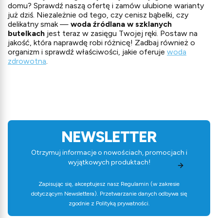
domu? Sprawdź naszą ofertę i zamów ulubione warianty
już dziś. Niezależnie od tego, czy cenisz bąbelki, czy
delikatny smak —
woda źródlana w szklanych
butelkach
jest teraz w zasięgu Twojej ręki. Postaw na
jakość, która naprawdę robi różnicę! Zadbaj również o
organizm i sprawdź właściwości, jakie oferuje
woda
zdrowotna
.
NEWSLETTER
Otrzymuj informacje o nowościach, promocjach i
wyjątkowych produktach!
Zapisując się, akceptujesz nasz
Regulamin
(w zakresie
dotyczącym Newslettera). Przetwarzanie danych odbywa się
zgodnie z
Polityką prywatności
.