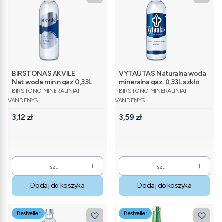
BIRSTONAS AKVILE
VYTAUTAS Naturalna woda
Nat.woda min.n.gaz 0,33L
mineralna gaz. 0,33L szkło
PRODUCENT
PRODUCENT
szkło
BIRSTONO MINERALINIAI
BIRSTONO MINERALINIAI
VANDENYS
VANDENYS
Cena
Cena
3,12 zł
3,59 zł
szt.
szt.
Dodaj do koszyka
Dodaj do koszyka
Bestseller
Bestseller