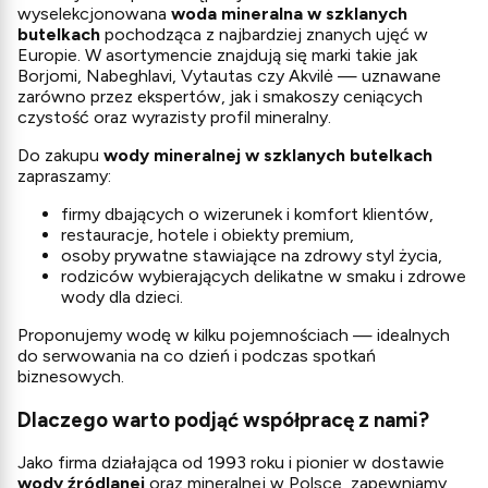
wyselekcjonowana
woda mineralna w szklanych
butelkach
pochodząca z najbardziej znanych ujęć w
Europie. W asortymencie znajdują się marki takie jak
Borjomi, Nabeghlavi, Vytautas czy Akvilė — uznawane
zarówno przez ekspertów, jak i smakoszy ceniących
czystość oraz wyrazisty profil mineralny.
Do zakupu
wody mineralnej w szklanych butelkach
zapraszamy:
firmy dbających o wizerunek i komfort klientów,
restauracje, hotele i obiekty premium,
osoby prywatne stawiające na zdrowy styl życia,
rodziców wybierających delikatne w smaku i zdrowe
wody dla dzieci.
Proponujemy wodę w kilku pojemnościach — idealnych
do serwowania na co dzień i podczas spotkań
biznesowych.
Dlaczego warto podjąć współpracę z nami?
Jako firma działająca od 1993 roku i pionier w dostawie
wody źródlanej
oraz mineralnej w Polsce, zapewniamy