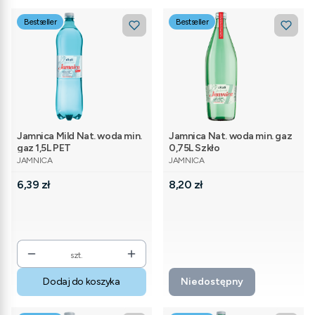
Bestseller
Bestseller
Jamnica Mild Nat. woda min.
Jamnica Nat. woda min. gaz
gaz 1,5L PET
0,75L Szkło
PRODUCENT
PRODUCENT
JAMNICA
JAMNICA
Cena
Cena
6,39 zł
8,20 zł
szt.
Dodaj do koszyka
Niedostępny