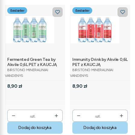
Bestseller
Bestseller
Fermented Green Tea by
Immunity Drink by Akvile 0,6L
Akvile 0,6L PET z KAUCJĄ
PET z KAUCJĄ
PRODUCENT
PRODUCENT
BIRSTONO MINERALINIAI
BIRSTONO MINERALINIAI
VANDENYS
VANDENYS
Cena
Cena
8,90 zł
8,90 zł
szt.
szt.
Dodaj do koszyka
Dodaj do koszyka