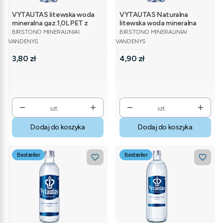
VYTAUTAS litewska woda
VYTAUTAS Naturalna
mineralna gaz.1,0L PET z
litewska woda mineralna
PRODUCENT
PRODUCENT
KAUCJĄ
gaz.1,5L PET Z KAUCJĄ
BIRSTONO MINERALINIAI
BIRSTONO MINERALINIAI
VANDENYS
VANDENYS
Cena
Cena
3,80 zł
4,90 zł
szt.
szt.
Dodaj do koszyka
Dodaj do koszyka
Bestseller
Bestseller