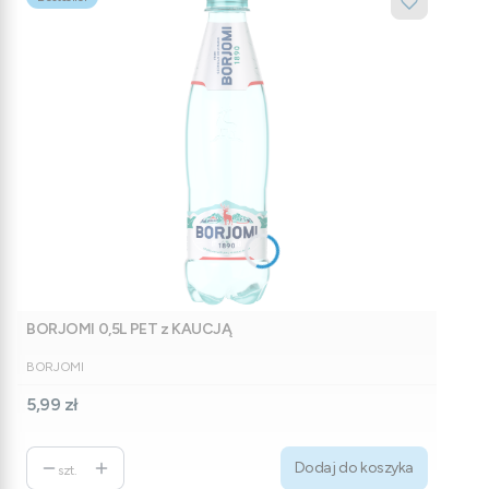
BORJOMI 0,5L PET z KAUCJĄ
PRODUCENT
BORJOMI
Cena
5,99 zł
Dodaj do koszyka
szt.