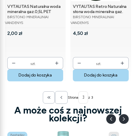
VYTAUTAS Naturalna woda
VYTAUTAS Retro Naturalna
mineralna gaz.0,5L PET
słona woda mineralna gaz.
PRODUCENT
PRODUCENT
0,5L szkło
BIRSTONO MINERALINIAI
BIRSTONO MINERALINIAI
VANDENYS
VANDENYS
Cena
Cena
2,00 zł
4,50 zł
szt.
szt.
Dodaj do koszyka
Dodaj do koszyka
Strona
z 3
Wróć do pierwszej strony z produktami
A może coś z najnowszej
kolekcji?
Bestseller