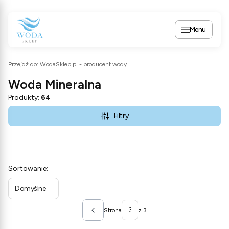
Menu
Przejdź do:
WodaSklep.pl - producent wody
Woda Mineralna
Produkty:
64
Filtry
Lista produktów
Sortowanie:
Domyślne
Strona
z 3
Poprzednie produkty