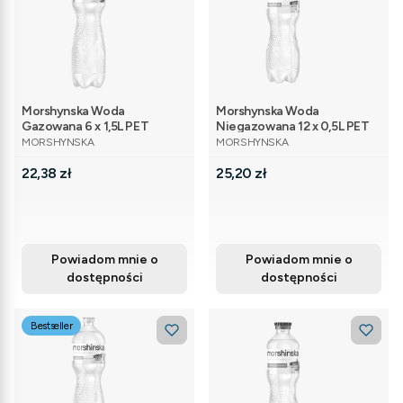
Morshynska Woda
Morshynska Woda
Gazowana 6 x 1,5L PET
Niegazowana 12 x 0,5L PET
PRODUCENT
PRODUCENT
MORSHYNSKA
MORSHYNSKA
Cena
Cena
22,38 zł
25,20 zł
Powiadom mnie o
Powiadom mnie o
dostępności
dostępności
Bestseller