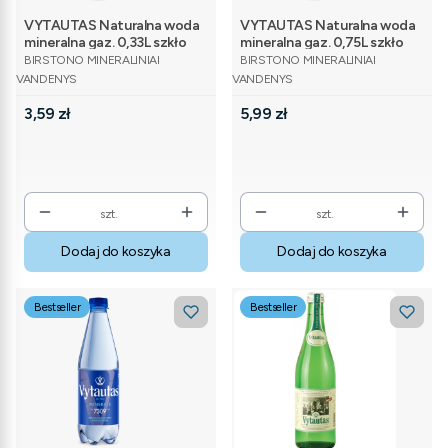
VYTAUTAS Naturalna woda
VYTAUTAS Naturalna woda
mineralna gaz. 0,33L szkło
mineralna gaz. 0,75L szkło
PRODUCENT
PRODUCENT
BIRSTONO MINERALINIAI
BIRSTONO MINERALINIAI
VANDENYS
VANDENYS
Cena
Cena
3,59 zł
5,99 zł
szt.
szt.
Dodaj do koszyka
Dodaj do koszyka
Bestseller
Bestseller