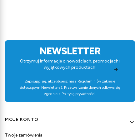
NEWSLETTER
Otrzymuj informacje o nowościach, promocjach i
wyjątkowych produktach!
Zapisując się, akceptujesz nasz
Regulamin
(w zakresie
dotyczącym Newslettera). Przetwarzanie danych odbywa się
zgodnie z
Polityką prywatności
.
Linki w stopce
MOJE KONTO
Twoje zamówienia