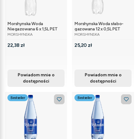
Morshynska Woda
Morshynska Woda słabo-
Niegazowana 6 x 1,5L PET
gazowana 12 x 0,5L PET
PRODUCENT
PRODUCENT
MORSHYNSKA
MORSHYNSKA
Cena
Cena
22,38 zł
25,20 zł
Powiadom mnie o
Powiadom mnie o
dostępności
dostępności
Bestseller
Bestseller