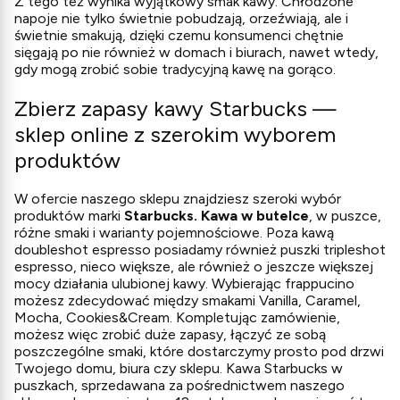
Z tego też wynika wyjątkowy smak kawy. Chłodzone
napoje nie tylko świetnie pobudzają, orzeźwiają, ale i
świetnie smakują, dzięki czemu konsumenci chętnie
sięgają po nie również w domach i biurach, nawet wtedy,
gdy mogą zrobić sobie tradycyjną kawę na gorąco.
Zbierz zapasy kawy Starbucks —
sklep online z szerokim wyborem
produktów
W ofercie naszego sklepu znajdziesz szeroki wybór
produktów marki
Starbucks. Kawa w butelce
, w puszce,
różne smaki i warianty pojemnościowe. Poza kawą
doubleshot espresso posiadamy również puszki tripleshot
espresso, nieco większe, ale również o jeszcze większej
mocy działania ulubionej kawy. Wybierając frappucino
możesz zdecydować między smakami Vanilla, Caramel,
Mocha, Cookies&Cream. Kompletując zamówienie,
możesz więc zrobić duże zapasy, łączyć ze sobą
poszczególne smaki, które dostarczymy prosto pod drzwi
Twojego domu, biura czy sklepu. Kawa Starbucks w
puszkach, sprzedawana za pośrednictwem naszego