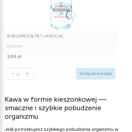
BORJOMI 0,5L PET z KAUCJĄ
PRODUCENT
BORJOMI
Cena
5,99 zł
Dodaj do koszyka
szt.
Kawa w formie kieszonkowej —
smaczne i szybkie pobudzenie
organizmu
Jeśli potrzebujesz szybkiego pobudzenia organizmu w