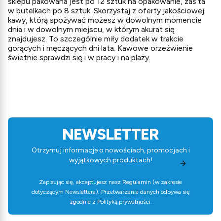
sklepu pakowana jest po 12 sztuk na opakowanie, zaś ta
w butelkach po 8 sztuk. Skorzystaj z oferty jakościowej
kawy, którą spożywać możesz w dowolnym momencie
dnia i w dowolnym miejscu, w którym akurat się
znajdujesz. To szczególnie miły dodatek w trakcie
gorących i męczących dni lata. Kawowe orzeźwienie
świetnie sprawdzi się i w pracy i na plaży.
NEWSLETTER
Otrzymuj informacje o nowościach, promocjach i
wyjątkowych produktach!
Zapisując się, akceptujesz nasz
Regulamin
(w zakresie
dotyczącym Newslettera). Przetwarzanie danych odbywa się
zgodnie z
Polityką prywatności
.