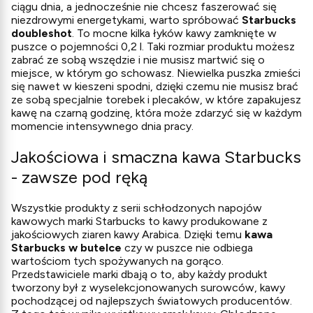
ciągu dnia, a jednocześnie nie chcesz faszerować się
niezdrowymi energetykami, warto spróbować
Starbucks
doubleshot
. To mocne kilka łyków kawy zamknięte w
puszce o pojemności 0,2 l. Taki rozmiar produktu możesz
zabrać ze sobą wszędzie i nie musisz martwić się o
miejsce, w którym go schowasz. Niewielka puszka zmieści
się nawet w kieszeni spodni, dzięki czemu nie musisz brać
ze sobą specjalnie torebek i plecaków, w które zapakujesz
kawę na czarną godzinę, która może zdarzyć się w każdym
momencie intensywnego dnia pracy.
Jakościowa i smaczna kawa Starbucks
- zawsze pod ręką
Wszystkie produkty z serii schłodzonych napojów
kawowych marki Starbucks to kawy produkowane z
jakościowych ziaren kawy Arabica. Dzięki temu
kawa
Starbucks w butelce
czy w puszce nie odbiega
wartościom tych spożywanych na gorąco.
Przedstawiciele marki dbają o to, aby każdy produkt
tworzony był z wyselekcjonowanych surowców, kawy
pochodzącej od najlepszych światowych producentów.