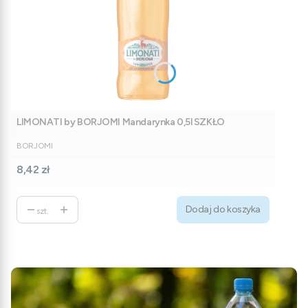
LIMONATI by BORJOMI Mandarynka 0,5l SZKŁO
PRODUCENT
BORJOMI
Cena
8,42 zł
Dodaj do koszyka
szt.