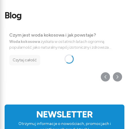
Blog
Czym jest woda kokosowa i jak powstaje?
Woda kokosowa
zyskała w ostatnich latach ogromną
popularność jako naturalny napój izotoniczny i zdrowsza
alternatywa dla słodzonych napojów. Coraz częściej pojawia
się jednak pytanie:
czym dokładnie jest woda kokosowa, jak
Czytaj całość
powstaje oraz która jest najlepsza?
NEWSLETTER
Otrzymuj informacje o nowościach, promocjach i