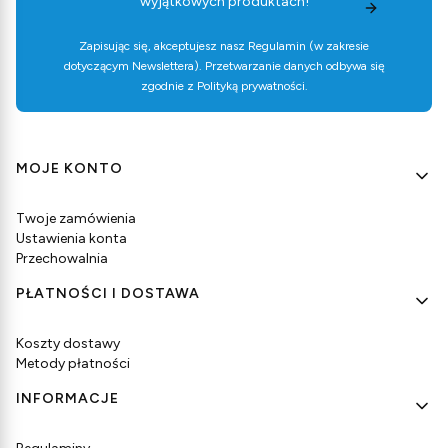
wyjątkowych produktach!
Zapisując się, akceptujesz nasz
Regulamin
(w zakresie
dotyczącym Newslettera). Przetwarzanie danych odbywa się
zgodnie z
Polityką prywatności
.
Linki w stopce
MOJE KONTO
Twoje zamówienia
Ustawienia konta
Przechowalnia
PŁATNOŚCI I DOSTAWA
Koszty dostawy
Metody płatności
INFORMACJE