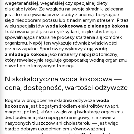
wegetariańskiej, wegańskiej czy specjalnej diety
dla diabetyków. Ze względu na swoje składniki zalecana
jest do spożywania przez osoby z anemią, borykające
się z niedoborem potasu lub z nadmiernym stresem. Przez
wielu specjalistów
woda kokosowa z zielonego kokosa
traktowana jest jako antyoksydant, czyli substancja
spowalniająca naturalne procesy starzenia się komórek
organizmu. Napój ten wykazuje również właściwości
przeciwzapalne. Sportowcy wykorzystują
wodę
z młodego kokosa
jako naturalny napój izotoniczny,
który rewelacyjnie reguluje gospodarkę wodną organizmu
nawet po intensywnym treningu.
Niskokaloryczna woda kokosowa —
cena, dostępność, wartości odżywcze
Bogata w drogocenne składniki odżywcze
woda
kokosowa
jest bogatym źródłem elektrolitów (wapń,
magnez, potas), które zwiększają hydratację organizmu.
Jest polecana jako napój potreningowy, nie zawiera
nasyconych tłuszczów ani cholesterolu — jest więc
bardzo dobrym uzupełnieniem zrównoważonej