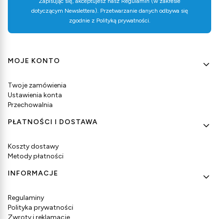
Zapisując się, akceptujesz nasz
Regulamin
(w zakresie
dotyczącym Newslettera). Przetwarzanie danych odbywa się
zgodnie z
Polityką prywatności
.
Linki w stopce
MOJE KONTO
Twoje zamówienia
Ustawienia konta
Przechowalnia
PŁATNOŚCI I DOSTAWA
Koszty dostawy
Metody płatności
INFORMACJE
Regulaminy
Polityka prywatności
Zwroty i reklamacje