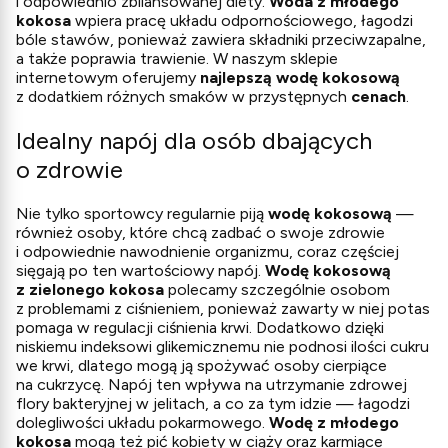
i odpowiednio zbilansowanej diety.
Woda z młodego
kokosa
wpiera pracę układu odpornościowego, łagodzi
bóle stawów, ponieważ zawiera składniki przeciwzapalne,
a także poprawia trawienie. W naszym sklepie
internetowym oferujemy
najlepszą wodę kokosową
z dodatkiem różnych smaków w przystępnych
cenach
.
Idealny napój dla osób dbających
o zdrowie
Nie tylko sportowcy regularnie piją
wodę kokosową
—
również osoby, które chcą zadbać o swoje zdrowie
i odpowiednie nawodnienie organizmu, coraz częściej
sięgają po ten wartościowy napój.
Wodę kokosową
z zielonego kokosa
polecamy szczególnie osobom
z problemami z ciśnieniem, ponieważ zawarty w niej potas
pomaga w regulacji ciśnienia krwi. Dodatkowo dzięki
niskiemu indeksowi glikemicznemu nie podnosi ilości cukru
we krwi, dlatego mogą ją spożywać osoby cierpiące
na cukrzycę. Napój ten wpływa na utrzymanie zdrowej
flory bakteryjnej w jelitach, a co za tym idzie — łagodzi
dolegliwości układu pokarmowego.
Wodę z młodego
kokosa
mogą też pić kobiety w ciąży oraz karmiące